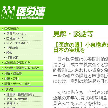
【医療の眼】小泉構造
日本の実現を
日本医労連は06春闘討論
進させ、成果主義賃金など
的役割にふさわしい賃金の
ールの確立の課題と医療制
にむけ、産別の総決起を呼
それに先立ち、全労連の春
企業の来年3月期の経常利
見込みであることを指摘し