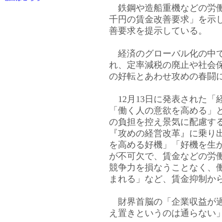
鉄鋼や造船重機などの労働
千円の賃金改善要求」を示
善要求を提示している。
経済のグローバル化の中で
れ、定率減税の廃止や社会
の好転とあわせ攻めの春闘
12月13日に発表された「
「働く人の意欲を高める」
の負担を控え景気に配慮す
『攻めの経営改革』に乗り
を高める好機」「好機を生
が不可欠で、賃金などの労
競争力を損なうことなく、
まれる」など、賃金抑制か
財界首脳の「企業収益が過
え置きというのは通らない