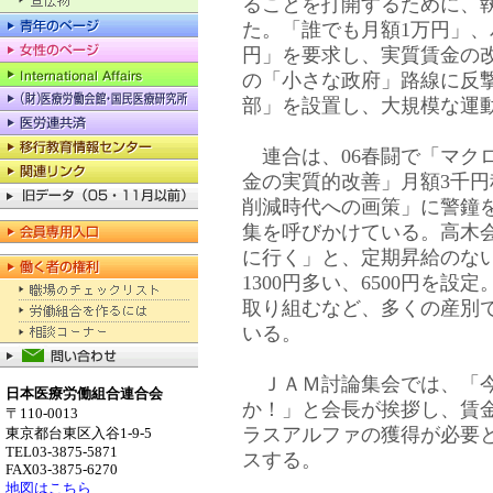
ることを打開するために、
た。「誰でも月額1万円」、
円」を要求し、実質賃金の
の「小さな政府」路線に反
部」を設置し、大規模な運
連合は、06春闘で「マク
金の実質的改善」月額3千
削減時代への画策」に警鐘
集を呼びかけている。高木
に行く」と、定期昇給のな
1300円多い、6500円を
取り組むなど、多くの産別
いる。
ＪＡＭ討論集会では、「今
日本医療労働組合連合会
か！」と会長が挨拶し、賃
〒110-0013
ラスアルファの獲得が必要
東京都台東区入谷1-9-5
TEL03-3875-5871
スする。
FAX03-3875-6270
地図はこちら