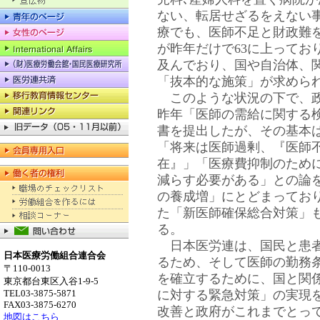
ない、転居せざるをえない
療でも、医師不足と財政難
が昨年だけで63に上ってお
及んでおり、国や自治体、
「抜本的な施策」が求めら
このような状況の下で、政
昨年「医師の需給に関する
書を提出したが、その基本
「将来は医師過剰、『医師
在』」「医療費抑制のため
減らす必要がある」との論
の養成増」にとどまってお
た「新医師確保総合対策」
る。
日本医労連は、国民と患者
日本医療労働組合連合会
るため、そして医師の勤務
〒110-0013
を確立するために、国と関
東京都台東区入谷1-9-5
TEL03-3875-5871
に対する緊急対策」の実現
FAX03-3875-6270
改善と政府がこれまでとっ
地図はこちら