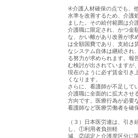
④介護人材確保の点でも、
水準を改善するため、介護
ました。その給付範囲は介
介護職に限定され、かつ金
な、かい離があり改善が求
は全額国費であり、支給は
なシステム自体は継続され
る努力が求められます。報
む検討が出されていますが
現在のように必ず賃金引き
くなります。
さらに、看護師が不足して
介護職に全面的に拡大させる
方向です。医療行為が必要
看護師など医療労働者を確
（３）日本医労連は、引き
し、①利用者負担軽
減、②認定と介護度区分に