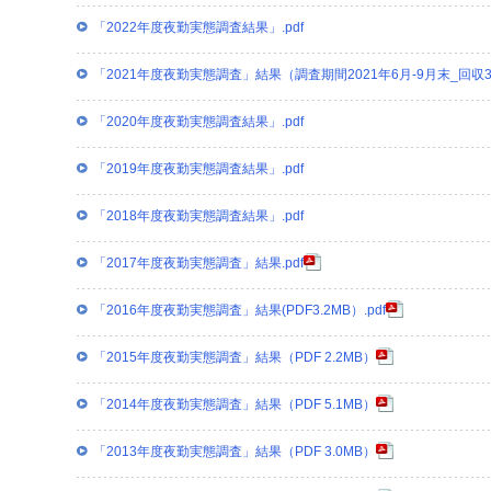
「2022年度夜勤実態調査結果」.pdf
「2021年度夜勤実態調査」結果（調査期間2021年6月-9月末_回収35
「2020年度夜勤実態調査結果」.pdf
「2019年度夜勤実態調査結果」.pdf
「2018年度夜勤実態調査結果」.pdf
「2017年度夜勤実態調査」結果.pdf
「2016年度夜勤実態調査」結果(PDF3.2MB）.pdf
「2015年度夜勤実態調査」結果（PDF 2.2MB）
「2014年度夜勤実態調査」結果（PDF 5.1MB）
「2013年度夜勤実態調査」結果（PDF 3.0MB）